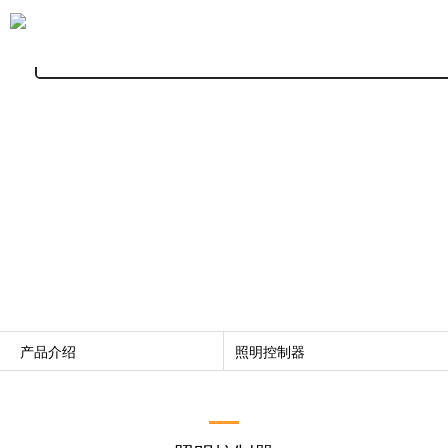
产品介绍
（株）WANSUNG将引领大韩民国技术的未来。
产品介绍
照明控制器
公司介绍
电动汽车电池充放电机
产品介绍
供电装置