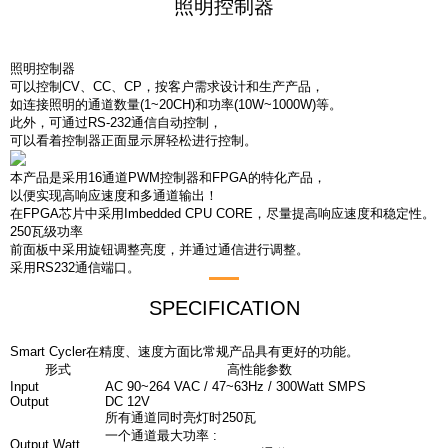
照明控制器
研发中心
照明控制器
宣传中心
视觉检测仪
照明控制器
可以控制CV、CC、CP，按客户需求设计和生产产品，
如连接照明的通道数量(1~20CH)和功率(10W~1000W)等。
客服中心
DC/DC变换器
此外，可通过RS-232通信自动控制，
可以看着控制器正面显示屏轻松进行控制。
能源再生双向Aging
本产品是采用16通道PWM控制器和FPGA的特化产品，
以便实现高响应速度和多通道输出！
在FPGA芯片中采用Imbedded CPU CORE，尽量提高响应速度和稳定性。
250瓦级功率
前面板中采用旋钮调整亮度，并通过通信进行调整。
采用RS232通信端口。
SPECIFICATION
Smart Cycler在精度、速度方面比常规产品具有更好的功能。
形式
高性能参数
Input
AC 90~264 VAC / 47~63Hz / 300Watt SMPS
Output
DC 12V
所有通道同时亮灯时250瓦
一个通道最大功率 :
Output Watt